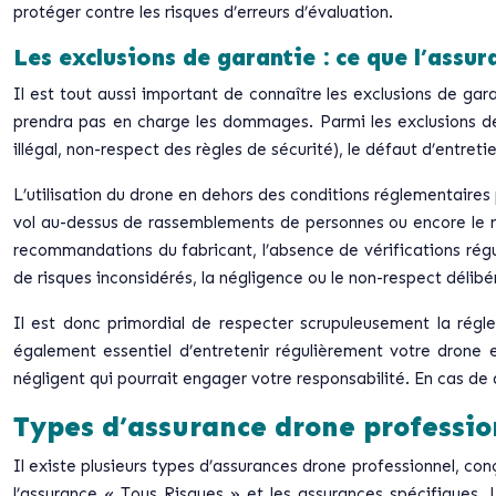
protéger contre les risques d’erreurs d’évaluation.
Les exclusions de garantie : ce que l’assu
Il est tout aussi important de connaître les exclusions de gar
prendra pas en charge les dommages. Parmi les exclusions de g
illégal, non-respect des règles de sécurité), le défaut d’entreti
L’utilisation du drone en dehors des conditions réglementaires pe
vol au-dessus de rassemblements de personnes ou encore le no
recommandations du fabricant, l’absence de vérifications régul
de risques inconsidérés, la négligence ou le non-respect délibé
Il est donc primordial de respecter scrupuleusement la réglem
également essentiel d’entretenir régulièrement votre drone
négligent qui pourrait engager votre responsabilité. En cas de do
Types d’assurance drone profession
Il existe plusieurs types d’assurances drone professionnel, co
l’assurance « Tous Risques » et les assurances spécifiques. 