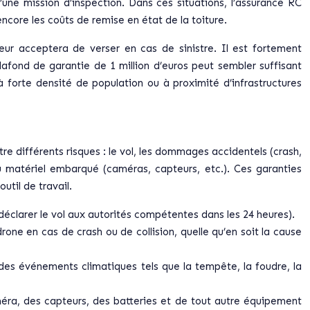
une mission d’inspection. Dans ces situations, l’assurance RC
encore les coûts de remise en état de la toiture.
reur acceptera de verser en cas de sinistre. Il est fortement
afond de garantie de 1 million d’euros peut sembler suffisant
à forte densité de population ou à proximité d’infrastructures
 différents risques : le vol, les dommages accidentels (crash,
 matériel embarqué (caméras, capteurs, etc.). Ces garanties
util de travail.
 déclarer le vol aux autorités compétentes dans les 24 heures).
ne en cas de crash ou de collision, quelle qu’en soit la cause
es événements climatiques tels que la tempête, la foudre, la
éra, des capteurs, des batteries et de tout autre équipement