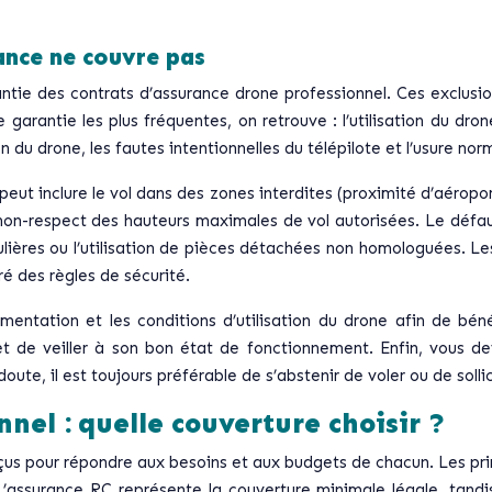
rance ne couvre pas
antie des contrats d’assurance drone professionnel. Ces exclusi
arantie les plus fréquentes, on retrouve : l’utilisation du dro
en du drone, les fautes intentionnelles du télépilote et l’usure nor
ut inclure le vol dans des zones interdites (proximité d’aéroports
n-respect des hauteurs maximales de vol autorisées. Le défaut
ières ou l’utilisation de pièces détachées non homologuées. Les
ré des règles de sécurité.
entation et les conditions d’utilisation du drone afin de béné
 et de veiller à son bon état de fonctionnement. Enfin, vous
ute, il est toujours préférable de s’abstenir de voler ou de sollic
nel : quelle couverture choisir ?
nçus pour répondre aux besoins et aux budgets de chacun. Les prin
L’assurance RC représente la couverture minimale légale, tandis