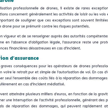
 drone
isation professionnelle de drones, il existe de rares exception
ns concernent généralement les activités de loisir ou les vols 
important de souligner que ces exceptions sont souvent limité
e drone pour se prémunir contre les risques potentiels.
en vigueur et de se renseigner auprès des autorités compétentes
 en l’absence d’obligation légale, l’assurance reste une prote
nces financières désastreuses en cas d’incident.
ion d’assurance
e graves conséquences pour les opérateurs de drones professi
 voire le retrait pur et simple de l’autorisation de vol. En cas 
umer seul l’ensemble des coûts liés à la réparation des dommages
culièrement en cas d’incident médiatisé.
t atteindre plusieurs milliers d’euros, en fonction de la gravit
ner une interruption de l’activité professionnelle, générant des p
rais de réparation des dommages, qui peuvent rapidement a