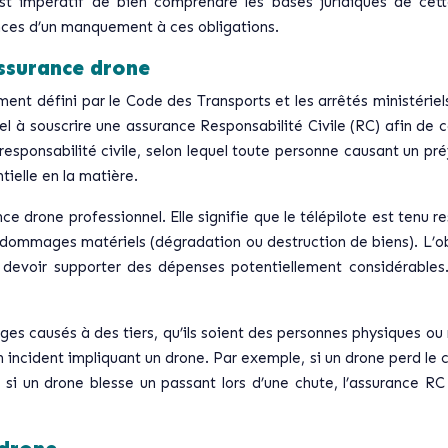
est impératif de bien comprendre les bases juridiques de cette
ences d’un manquement à ces obligations.
assurance drone
ent défini par le Code des Transports et les arrêtés ministériels
el à souscrire une assurance Responsabilité Civile (RC) afin de c
ponsabilité civile, selon lequel toute personne causant un préjud
ielle en la matière.
nce drone professionnel. Elle signifie que le télépilote est te
 dommages matériels (dégradation ou destruction de biens). L’ob
devoir supporter des dépenses potentiellement considérables. E
ages causés à des tiers, qu’ils soient des personnes physiques 
incident impliquant un drone. Par exemple, si un drone perd le c
si un drone blesse un passant lors d’une chute, l’assurance RC