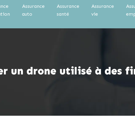
ance
Assurance
Assurance
Assurance
Ass
ation
auto
santé
vie
emp
er un drone utilisé à des f