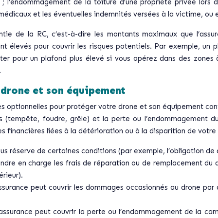
 ; l’endommagement de la toiture d’une propriété privée lors d’
 médicaux et les éventuelles indemnités versées à la victime, ou 
antie de la RC, c’est-à-dire les montants maximaux que l’assu
élevés pour couvrir les risques potentiels. Par exemple, un pl
pter pour un plafond plus élevé si vous opérez dans des zones 
.
e drone et son équipement
 optionnelles pour protéger votre drone et son équipement contre
s (tempête, foudre, grêle) et la perte ou l’endommagement du
financières liées à la détérioration ou à la disparition de votre o
ous réserve de certaines conditions (par exemple, l’obligation de
ndre en charge les frais de réparation ou de remplacement du dro
rieur).
ssurance peut couvrir les dommages occasionnés au drone par d
assurance peut couvrir la perte ou l’endommagement de la cam