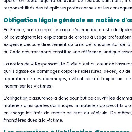
opérer en toute légalité et éviter de lourdes sanctions, il 
responsabilités des télépilotes professionnels et les conséqu
Obligation légale générale en matière d’
En France, par exemple, le cadre réglementaire est principalem
loi contraignent les exploitants de drones à usage professionn
exigence découle directement du principe fondamental de la res
du Code des transports constitue une référence juridique essent
La notion de « Responsabilité Civile » est au cœur de l’assura
qu’il s’agisse de dommages corporels (blessures, décès) ou de
réparation de ces dommages, évitant ainsi à l’exploitant de 
indemniser les victimes.
L’obligation d’assurance a donc pour but de couvrir les domm
matériels ainsi que les dommages immatériels consécutifs à un 
en charge les frais de remise en état du véhicule. De même, 
financières dues à la victime.